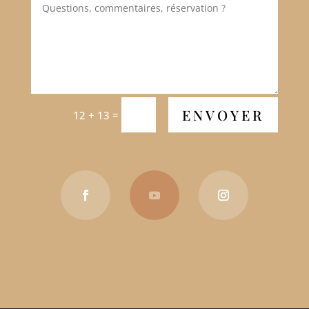
ENVOYER
=
12 + 13