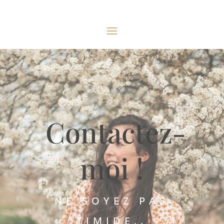
Contactez-
moi !
NE SOYEZ PAS
TIMIDE..